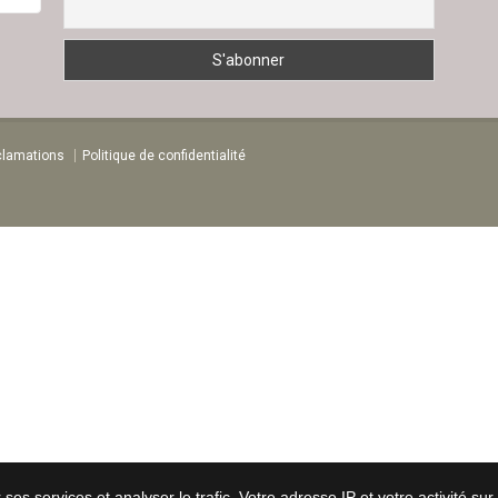
clamations
Politique de confidentialité
ses services et analyser le trafic. Votre adresse IP et votre activité su